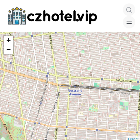
+
−
Leaflet