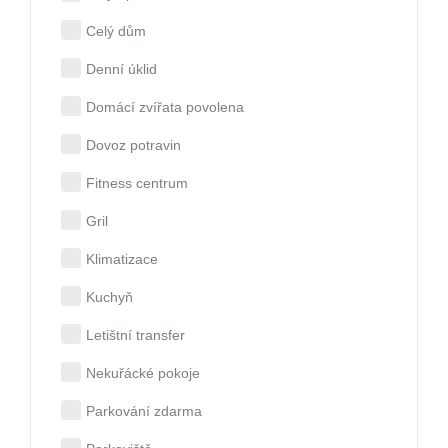
Celý dům
Denní úklid
Domácí zvířata povolena
Dovoz potravin
Fitness centrum
Gril
Klimatizace
Kuchyň
Letištní transfer
Nekuřácké pokoje
Parkování zdarma