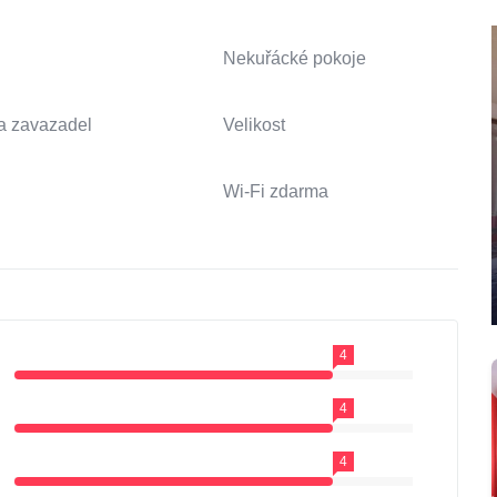
Nekuřácké pokoje
a zavazadel
Velikost
Wi-Fi zdarma
4
4
4