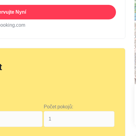
rvujte Nyní
booking.com
t
Počet pokojů: