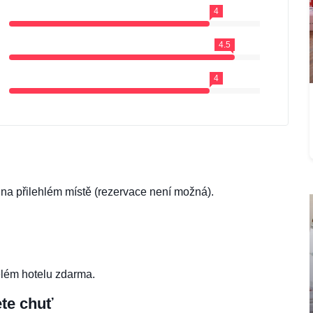
4
4.5
4
na přilehlém místě (rezervace není možná).
elém hotelu zdarma.
ete chuť