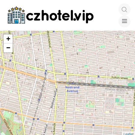
+
−
Leaflet