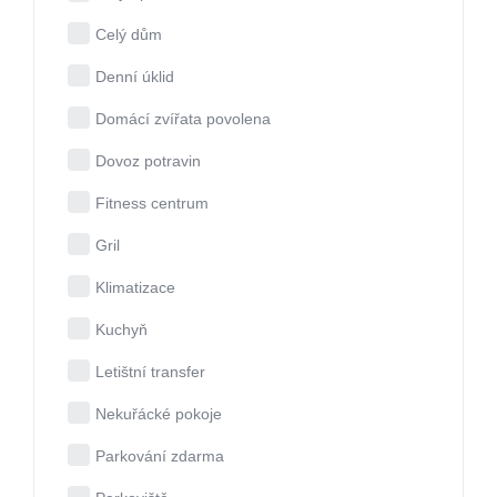
Celý dům
Denní úklid
Domácí zvířata povolena
Dovoz potravin
Fitness centrum
Gril
Klimatizace
Kuchyň
Letištní transfer
Nekuřácké pokoje
Parkování zdarma