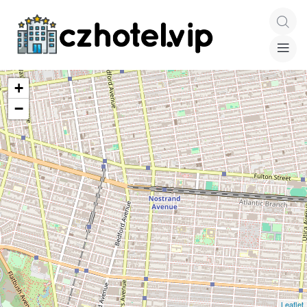
+
−
Leaflet