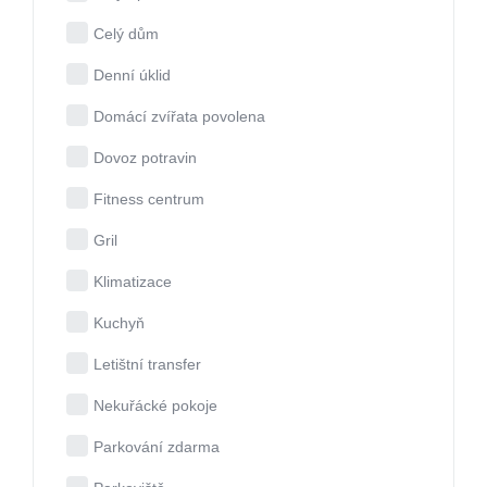
Celý dům
Denní úklid
Domácí zvířata povolena
Dovoz potravin
Fitness centrum
Gril
Klimatizace
Kuchyň
Letištní transfer
Nekuřácké pokoje
Parkování zdarma