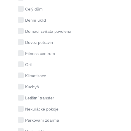
Celý dům
Denní úklid
Domácí zvířata povolena
Dovoz potravin
Fitness centrum
Gril
Klimatizace
Kuchyň
Letištní transfer
Nekuřácké pokoje
Parkování zdarma