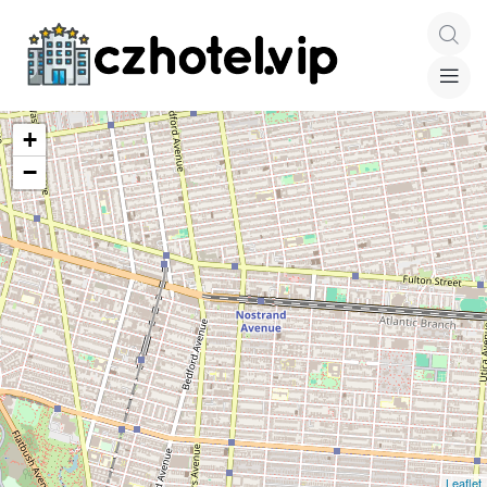
+
−
Leaflet