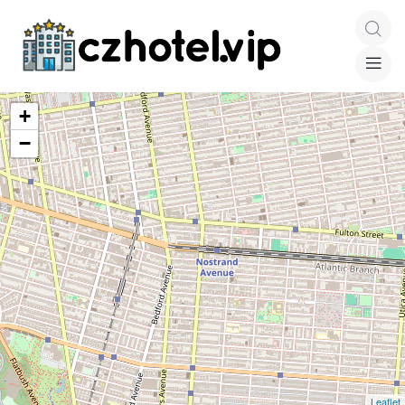
+
−
Leaflet