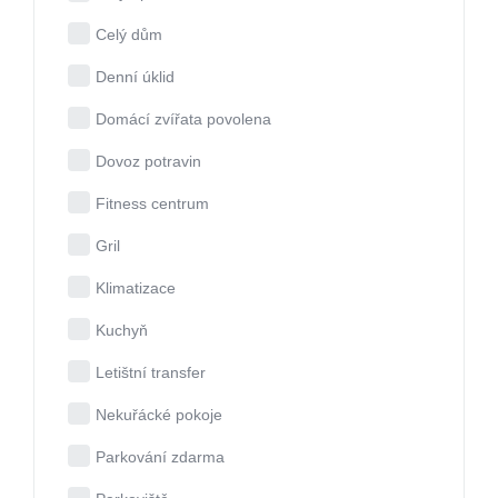
Celý dům
Denní úklid
Domácí zvířata povolena
Dovoz potravin
Fitness centrum
Gril
Klimatizace
Kuchyň
Letištní transfer
Nekuřácké pokoje
Parkování zdarma