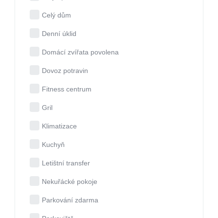
Celý dům
Denní úklid
Domácí zvířata povolena
Dovoz potravin
Fitness centrum
Gril
Klimatizace
Kuchyň
Letištní transfer
Nekuřácké pokoje
Parkování zdarma