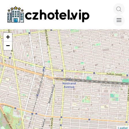
+
−
Leaflet